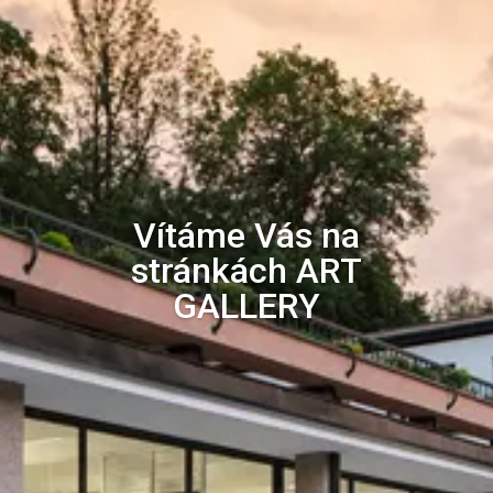
Vítáme Vás na
stránkách ART
GALLERY